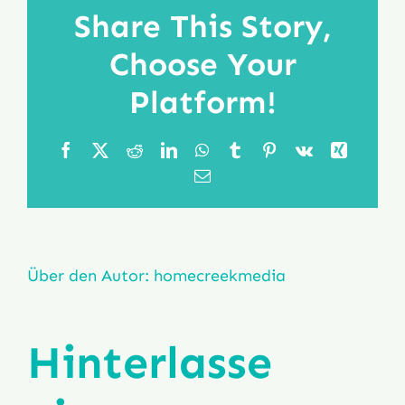
Share This Story,
FAQ
Choose Your
Platform!
Facebook
X
Reddit
LinkedIn
WhatsApp
Tumblr
Pinterest
Vk
Xing
E-
Mail
Über den Autor:
homecreekmedia
Hinterlasse