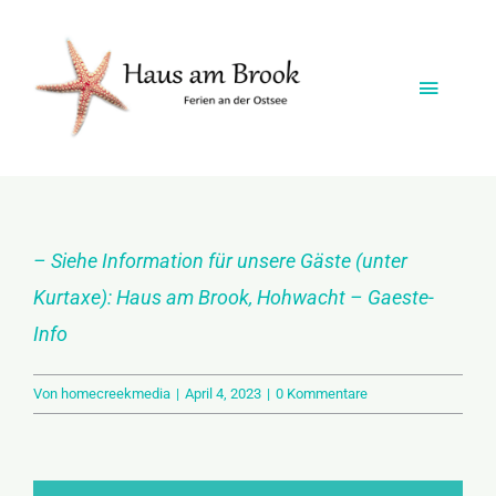
Zum
Inhalt
springen
Toggle
Naviga
Startseite
Das Ferienhaus
– Siehe Information für unsere Gäste (unter
Kurtaxe):
Haus am Brook, Hohwacht – Gaeste-
Vermietung
Info
Die Lage
Von
homecreekmedia
|
April 4, 2023
|
0 Kommentare
Freizeitangebote