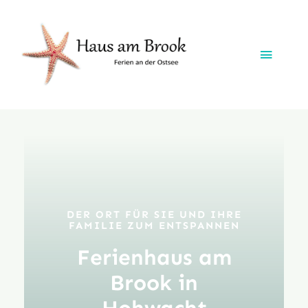
Zum
Inhalt
springen
Toggle
Naviga
Startseite
Das Ferienhaus
Vermietung
DER ORT FÜR SIE UND IHRE
FAMILIE ZUM ENTSPANNEN
Die Lage
Ferienhaus am
Brook in
Freizeitangebote
Hohwacht