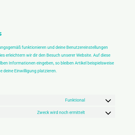
s
dnungsgemäß funktionieren und deine Benutzereinstellungen
es erleichtern wir dir den Besuch unserer Website. Auf diese
ben Informationen eingeben, so bleiben Artikel beispielsweise
 deine Einwilligung platzieren.
Funktional
Consent
to
Zweck wird noch ermittelt
Consent
service
to
wordpress
service