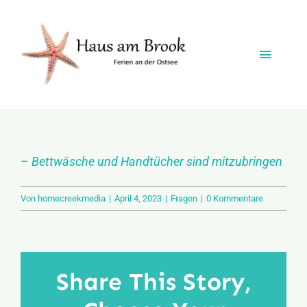
Zum
Inhalt
springen
Toggle
Naviga
Startseite
Das Ferienhaus
– Bettwäsche und Handtücher sind mitzubringen
Vermietung
Von
homecreekmedia
|
April 4, 2023
|
Fragen
|
0 Kommentare
Die Lage
Share This Story,
Freizeitangebote