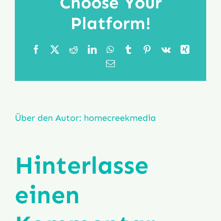
Choose Your
Platform!
FAQ
Facebook
X
Reddit
LinkedIn
WhatsApp
Tumblr
Pinterest
Vk
Xing
E-
Mail
Über den Autor:
homecreekmedia
Hinterlasse
einen